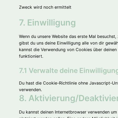
service
facebook
Zweck wird noch ermittelt
7. Einwilligung
Consent
to
service
Wenn du unsere Website das erste Mal besuchst, ze
sonstiges
gibst du uns deine Einwilligung alle von dir gew
kannst die Verwendung von Cookies über deinen B
funktioniert.
7.1 Verwalte deine Einwilligu
Du hast die Cookie-Richtlinie ohne Javascript-U
verwenden.
8. Aktivierung/Deaktivi
Du kannst deinen Internetbrowser verwenden um a