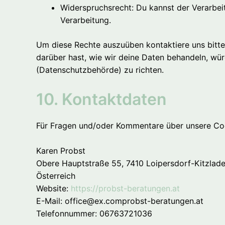
Widerspruchsrecht: Du kannst der Verarbei
Verarbeitung.
Um diese Rechte auszuüben kontaktiere uns bitte
darüber hast, wie wir deine Daten behandeln, wür
(Datenschutzbehörde) zu richten.
10. Kontaktdaten
Für Fragen und/oder Kommentare über unsere Cook
Karen Probst
Obere Hauptstraße 55, 7410 Loipersdorf-Kitzlad
Österreich
Website:
https://probst-beratungen.at
E-Mail:
office@
ex.com
probst-beratungen.at
Telefonnummer: 06763721036