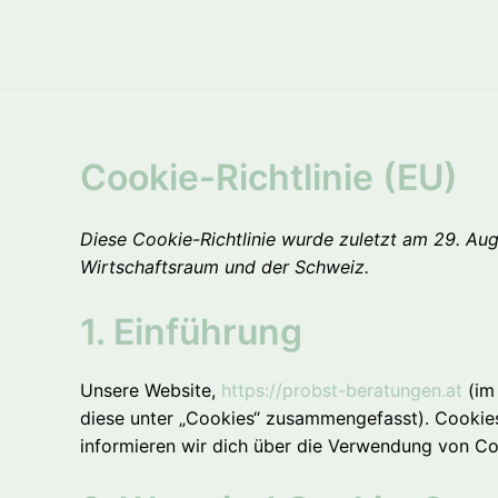
Zum
Inhalt
springen
Cookie-Richtlinie (EU)
Diese Cookie-Richtlinie wurde zuletzt am 29. Aug
Wirtschaftsraum und der Schweiz.
1. Einführung
Unsere Website,
https://probst-beratungen.at
(im 
diese unter „Cookies“ zusammengefasst). Cookie
informieren wir dich über die Verwendung von Co